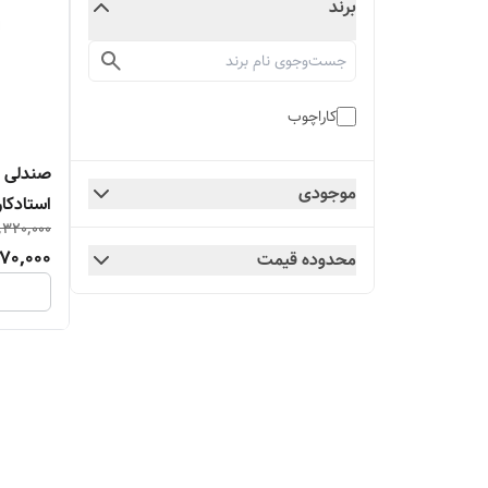
برند
کاراچوب
صندلی 
موجودی
استادکار
,320,000
70,000
محدوده قیمت