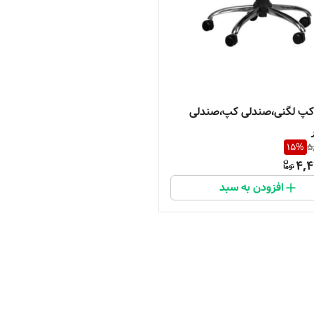
کپ لگنی،صندلی کپ،صندلی
15
%
5
4,4
افزودن به سبد