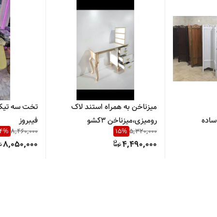
میزناخن به همراه استند لاک
تخت سه تیک
 ساده
رومیزی،میزناخن ۳کشو
فیبروز
4
%
8,460,000
15
%
5,320,000
8,050,000
4,490,000