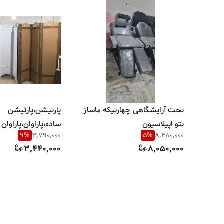
تخت آرایشگاهی چهارتیکه ماساژ
پارتیشن،پارتیشن
تتو اپیلاسیون
ساده،پاراوان،پاراوان
9
%
3,790,000
5
%
8,480,000
3,440,000
8,050,000