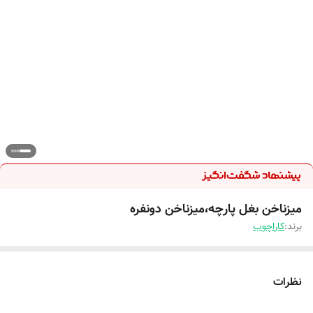
میزناخن بغل پارچه،میزناخن دونفره
برند:
کاراچوب
نظرات