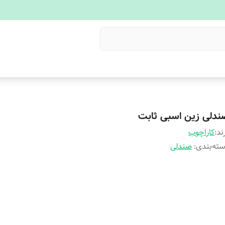
ندلی زین اسبی ثابت
ند:
کاراچوب
ته‌بندی
:
صندلی