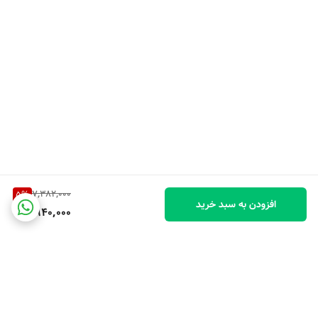
7,382,000
5
%
افزودن به سبد خرید
6,940,000