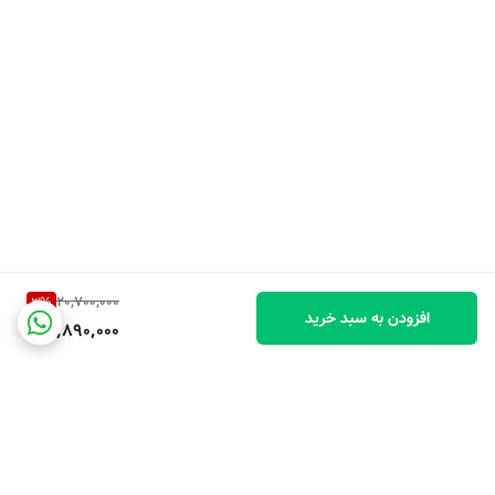
20,700,000
3
%
افزودن به سبد خرید
19,890,000