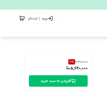
ورود | ثبت‌نام
9
%
6,200,000
5,640,000
افزودن به سبد خرید