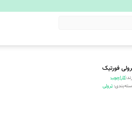
رولی فورتیک
ند:
کاراچوب
ته‌بندی
:
ترولی